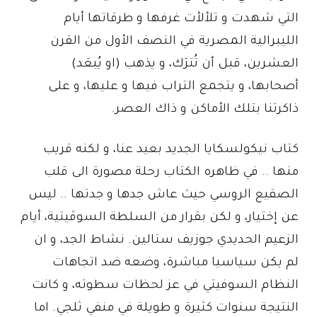
التي شهدت و تلألأت غرفها و طرقاتها أيام
الليبرالية المصرية في النصف الأول من القرن
العشرين، قبل أن تُترَك، و يذهب (او يُبعَد)
أصحابها، و يتجمع التراب فيها و عليها، و على
ذاكرتنا بتلك الأماكن و ذاك العصر.
كتاب نيكولسكايا الجديد بعيد عنا، و لكنه قريب
منها .. في ظاهره الكتاب رحلة مصورة الى قلب
الصقيع الروسي حيث عاش جدها و جدتها .. ليس
عن إختيار، و لكن بقرار من السلطة السوڤيتية، أيام
الزعيم الحديدي جوزيف ستالين. نشاط الجد، و ان
لم يكن سياسيا مباشرة، وضعه ضد اتجاهات
النظام السوفيتي في عز لحظات سطوته، و كانت
النتيجة سنوات كثيرة و طويلة في منفي ثلجي. اما