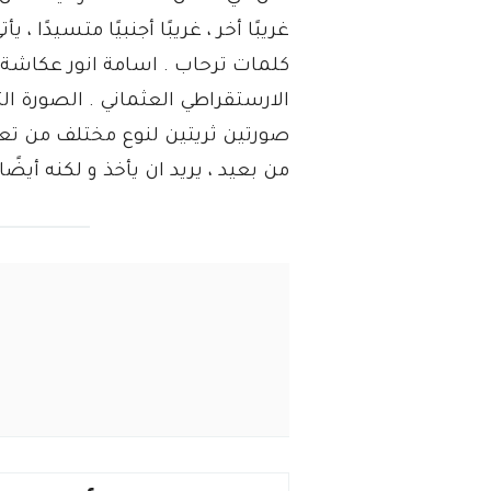
غريبًا أخر ، غريبًا أجنبيًا متسيدً
كلمات ترحاب . اسامة انور عكاشة 
الارستقراطي العثماني . الصورة الث
صورتين ثريتين لنوع مختلف من تع
من بعيد ، يريد ان يأخذ و لكنه أيضً