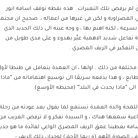
ي لم يرفض تلك التغيرات . هذه نقطة توقف اسامة انور
 المصراوية و لكن في غيرها من اعماله ،. صحيح ان مجتم
سرعة ، لكنه اهتم بها ، و وجه عينه الى ذلك الجديد الذي
اية تفاعل شديد الاهمية غيَّر بهدوء و على مدى طويل من
 التفكير في الريف المصري .
ختلفة من ذلك . اولها ، ان العمدة يتعامل في طنطا لأو
ابع ، و هذا يدفعه سريعًا الى توسيع اهتماماته من “ماذا
لى “ماذا يحدث في البلد” (محيطه الأوسع).
 اللمحة والدة العمدة تستمع لما يقول بعد عودته من رحلة
تماعية سمعها هناك ، و السيدة تفكر و لا ترفض الغريب من
سامة يعطينا عمق الريف المصري الواعي لفائدة ما هو جدي
 في الصورة الأهم (و ربما الأحق) لوجدان ذلك الريف -