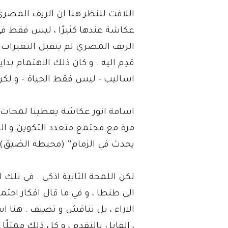
اللافت للنظر هنا ان الريف المصر
عكاشة عندها كثيرًا ، ليس فقط في
الريف المصري لم يتقبل التغيرات ب
قدِم اليه . و كان ذلك الاهتمام بد
اساليب - ليس فقط الحياة - و لكن
اسامة انور عكاشة يعطينا لمحات م
مرة مع مجتمع متعدد التكوين و الط
يحدث في الزمام” (محيطه الضيق) ا
لكن اللمحة الثانية اذكى . في تلك
الى طنطا ، و في ما قال افكار اج
الاراء ، بل تناقش و تضيف . هنا ا
، القابل بالتقدم ، و كل ذلك ممثلًا