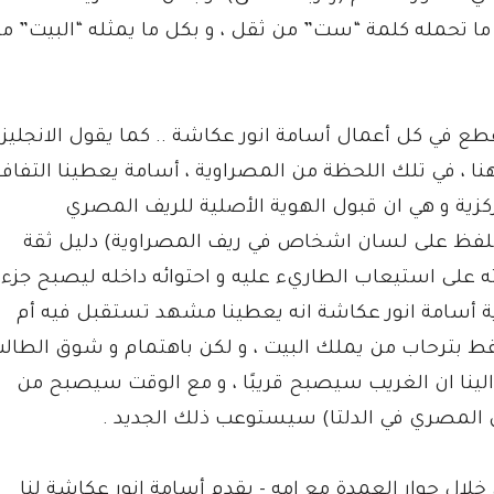
 ما تحمله كلمة “ست” من ثقل ، و بكل ما يمثله “البيت” م
طع في كل أعمال أسامة انور عكاشة .. كما يقول الانجليز 
نا ، في تلك اللحظة من المصراوية ، أسامة يعطينا التفاف
زية و هي ان قبول الهوية الأصلية للريف المصري
 اللفظ على لسان اشخاص في ريف المصراوية) دليل ثقة
ه على استيعاب الطاريء عليه و احتوائه داخله ليصبح جزء
ية أسامة انور عكاشة انه يعطينا مشهد تستقبل فيه أم
ط بترحاب من يملك البيت ، و لكن باهتمام و شوق الطال
 الينا ان الغريب سيصبح قريبًا ، و مع الوقت سيصبح من
دان المصري في الدلتا) سيستوعب ذلك الجديد .
لال حوار العمدة مع امه - يقدم أسامة انور عكاشة لنا